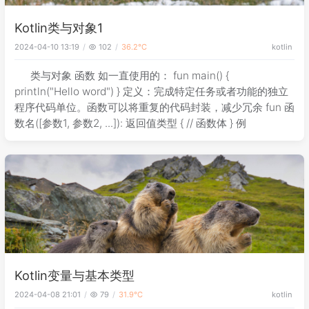
Kotlin类与对象1
2024-04-10 13:19
102
36.2℃
kotlin
类与对象 函数 如一直使用的： fun main() {
println("Hello word") } 定义：完成特定任务或者功能的独立
程序代码单位。函数可以将重复的代码封装，减少冗余 fun 函
数名([参数1, 参数2, ...]): 返回值类型 { // 函数体 } 例
Kotlin变量与基本类型
2024-04-08 21:01
79
31.9℃
kotlin