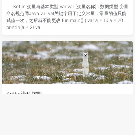
Kotlin 变量与基本类型 var var [变量名称] : 数据类型 变量
命名规范同Java val val关键字用于定义常量，常量的值只能
赋值一次，之后就不能更改 fun main() { var a = 10 a = 20
println(a + 2) va
Kotlin流程控制
2024-04-08 21:00
121
36.1℃
kotlin
流程控制 if，else if，else if (条件判断) 判断成功执行的
代码; fun main() { val a = 10 if(a == 12) //只有当a判断等于
12时，才会执行下面的打印语句 println("Hello World!")