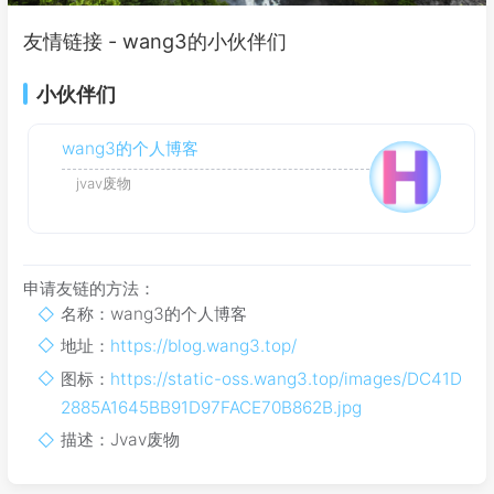
友情链接 - wang3的小伙伴们
小伙伴们
wang3的个人博客
jvav废物
申请友链的方法：
名称：wang3的个人博客
地址：
https://blog.wang3.top/
图标：
https://static-oss.wang3.top/images/DC41D
2885A1645BB91D97FACE70B862B.jpg
描述：Jvav废物